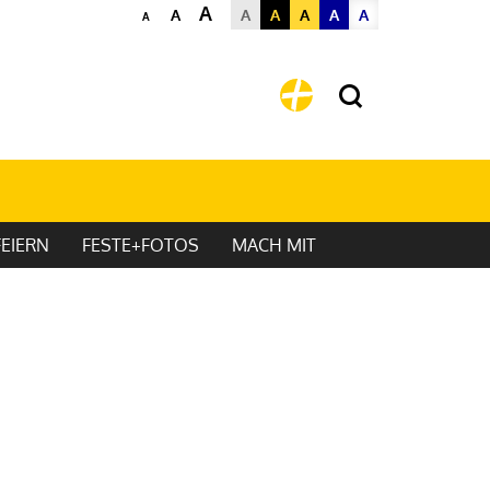
A
A
A
A
A
A
A
A
EIERN
FESTE+FOTOS
MACH MIT