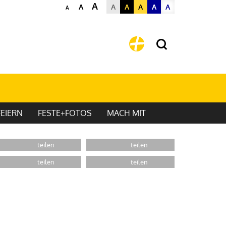
A
A
A
A
A
A
A
A
EIERN
FESTE+FOTOS
MACH MIT